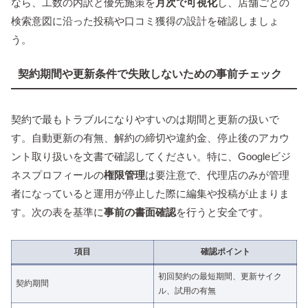
なら、工数の内訳と優先施策を
月次で可視化
し、店舗ごとの
検索意図に沿った投稿や口コミ獲得の設計を確認しましょ
う。
契約期間や更新条件で失敗しないための事前チェック
契約で最もトラブルになりやすいのは期間と更新の扱いで
す。自動更新の有無、解約の締切や違約金、停止後のアカウ
ント取り扱いを文書で確認してください。特に、Googleビジ
ネスプロフィールの
権限管理
は要注意で、代理店のみが管理
者になっていると運用が停止した際に編集や投稿が止まりま
す。次の表を基準に
事前の書面確認
を行うと安全です。
項目
確認ポイント
初回契約の最短期間、更新サイク
契約期間
ル、試用の有無