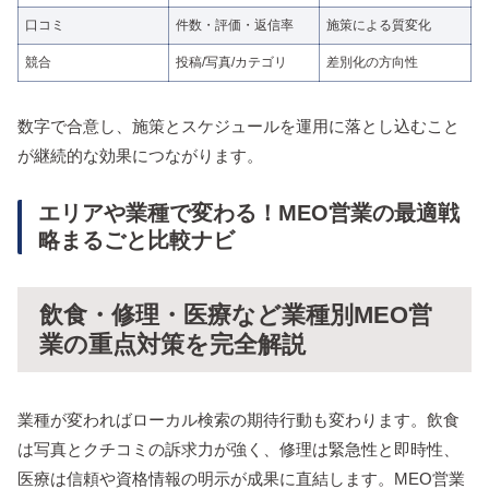
口コミ
件数・評価・返信率
施策による質変化
競合
投稿/写真/カテゴリ
差別化の方向性
数字で合意し、施策とスケジュールを運用に落とし込むこと
が継続的な効果につながります。
エリアや業種で変わる！MEO営業の最適戦
略まるごと比較ナビ
飲食・修理・医療など業種別MEO営
業の重点対策を完全解説
業種が変わればローカル検索の期待行動も変わります。飲食
は写真とクチコミの訴求力が強く、修理は緊急性と即時性、
医療は信頼や資格情報の明示が成果に直結します。MEO営業