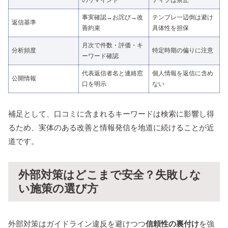
のリマインド
ティブは禁止
事実確認→お詫び→改
テンプレ一辺倒は避け
返信基準
善約束
具体性を担保
月次で件数・評価・キ
分析頻度
特定時期の偏りに注意
ーワード確認
代表返信者名と連絡窓
個人情報を返信に含め
公開情報
口を明示
ない
補足として、口コミに含まれるキーワードは検索に影響し得
るため、実体のある改善と情報発信を地道に続けることが近
道です。
外部対策はどこまで安全？失敗しな
い施策の選び方
外部対策はガイドライン違反を避けつつ
信頼性の裏付け
を強