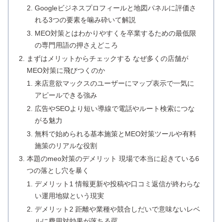
Googleビジネスプロフィールと地図パネルに評価さ
れる3つの要素を噛み砕いて解説
MEO対策とはわかりやすくを卒業するための最低限
の専門用語の押さえどころ
まずはメリットからチェックする なぜ多くの店舗が
MEO対策に飛びつくのか
来店意欲マックスのユーザーにマップ表示で一気に
アピールできる強み
広告やSEOより短い導線で電話やルート検索につな
がる魅力
無料で始められる基本施策とMEO対策ツールや有料
施策のリアルな役割
本題のmeo対策のデメリット 現場で本当に起きている6
つの落とし穴を暴く
デメリット1 情報更新や投稿や口コミ返信が終わらな
い運用地獄という現実
デメリット2 距離や業種や競合しだいで意味ないレベ
ルに費用対効果が落ちる罠