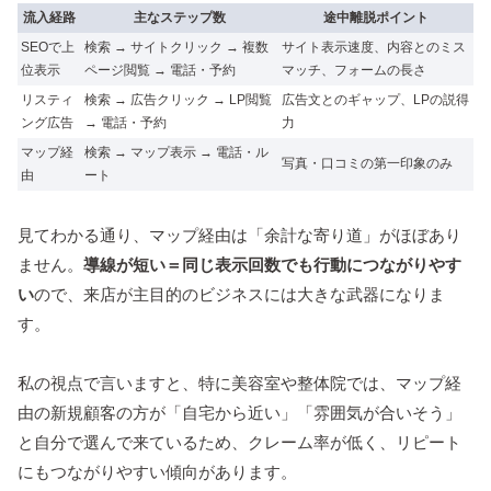
流入経路
主なステップ数
途中離脱ポイント
SEOで上
検索 → サイトクリック → 複数
サイト表示速度、内容とのミス
位表示
ページ閲覧 → 電話・予約
マッチ、フォームの長さ
リスティ
検索 → 広告クリック → LP閲覧
広告文とのギャップ、LPの説得
ング広告
→ 電話・予約
力
マップ経
検索 → マップ表示 → 電話・ル
写真・口コミの第一印象のみ
由
ート
見てわかる通り、マップ経由は「余計な寄り道」がほぼあり
ません。
導線が短い＝同じ表示回数でも行動につながりやす
い
ので、来店が主目的のビジネスには大きな武器になりま
す。
私の視点で言いますと、特に美容室や整体院では、マップ経
由の新規顧客の方が「自宅から近い」「雰囲気が合いそう」
と自分で選んで来ているため、クレーム率が低く、リピート
にもつながりやすい傾向があります。