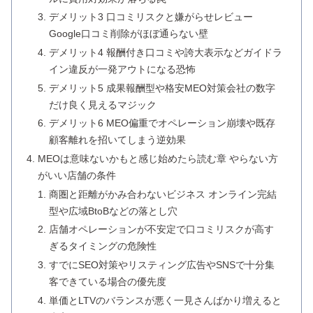
デメリット3 口コミリスクと嫌がらせレビュー
Google口コミ削除がほぼ通らない壁
デメリット4 報酬付き口コミや誇大表示などガイドラ
イン違反が一発アウトになる恐怖
デメリット5 成果報酬型や格安MEO対策会社の数字
だけ良く見えるマジック
デメリット6 MEO偏重でオペレーション崩壊や既存
顧客離れを招いてしまう逆効果
MEOは意味ないかもと感じ始めたら読む章 やらない方
がいい店舗の条件
商圏と距離がかみ合わないビジネス オンライン完結
型や広域BtoBなどの落とし穴
店舗オペレーションが不安定で口コミリスクが高す
ぎるタイミングの危険性
すでにSEO対策やリスティング広告やSNSで十分集
客できている場合の優先度
単価とLTVのバランスが悪く一見さんばかり増えると