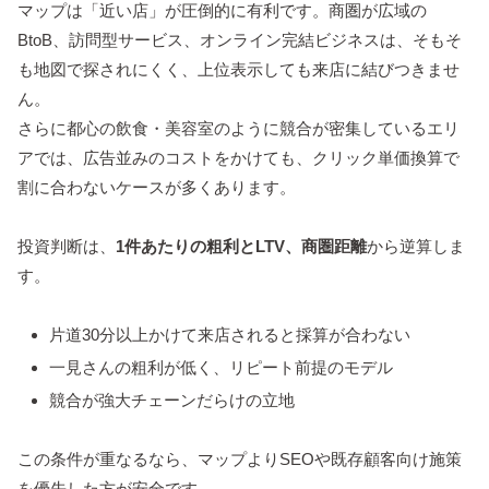
マップは「近い店」が圧倒的に有利です。商圏が広域の
BtoB、訪問型サービス、オンライン完結ビジネスは、そもそ
も地図で探されにくく、上位表示しても来店に結びつきませ
ん。
さらに都心の飲食・美容室のように競合が密集しているエリ
アでは、広告並みのコストをかけても、クリック単価換算で
割に合わないケースが多くあります。
投資判断は、
1件あたりの粗利とLTV、商圏距離
から逆算しま
す。
片道30分以上かけて来店されると採算が合わない
一見さんの粗利が低く、リピート前提のモデル
競合が強大チェーンだらけの立地
この条件が重なるなら、マップよりSEOや既存顧客向け施策
を優先した方が安全です。