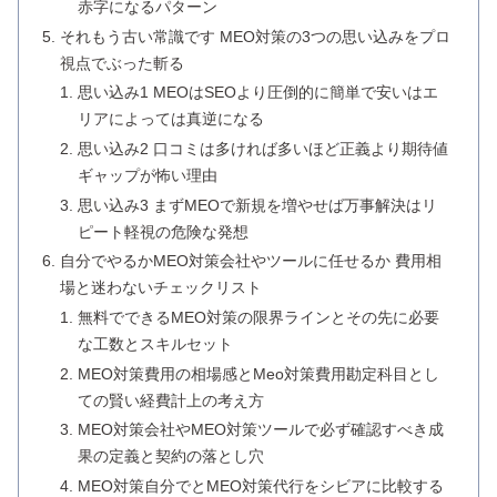
赤字になるパターン
それもう古い常識です MEO対策の3つの思い込みをプロ
視点でぶった斬る
思い込み1 MEOはSEOより圧倒的に簡単で安いはエ
リアによっては真逆になる
思い込み2 口コミは多ければ多いほど正義より期待値
ギャップが怖い理由
思い込み3 まずMEOで新規を増やせば万事解決はリ
ピート軽視の危険な発想
自分でやるかMEO対策会社やツールに任せるか 費用相
場と迷わないチェックリスト
無料でできるMEO対策の限界ラインとその先に必要
な工数とスキルセット
MEO対策費用の相場感とMeo対策費用勘定科目とし
ての賢い経費計上の考え方
MEO対策会社やMEO対策ツールで必ず確認すべき成
果の定義と契約の落とし穴
MEO対策自分でとMEO対策代行をシビアに比較する