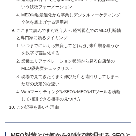
いう鉄板フォーメーション
MEO単独最適化から卒業しデジタルマーケティング
全体を底上げする運用術
ここまで読んでまだ迷う人へ 経営視点でのMEO判断軸
と専門家に頼るタイミング
いつまでにいくら投資してどれだけ来店増を狙うか
を数字で言語化する
業種エリアオペレーション状態から見る自店舗の
MEO優先度チェックリスト
現場で見てきたうまく伸びた店と遠回りしてしまっ
た店の決定的な違い
WebマーケティングやSEOやMEOやITツールを横断
して相談できる相手の見つけ方
この記事を書いた理由
MEO対策とは何かを30秒で整理する SEOと