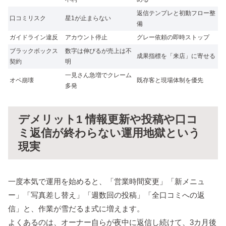
返信テンプレと初動フロー整
口コミリスク
星1が止まらない
備
ガイドライン違反
アカウント停止
グレー依頼の即時ストップ
ブラックボックス
数字は伸びるが売上は不
成果指標を「来店」に寄せる
契約
明
一見さん急増でクレーム
オペ崩壊
既存客と現場体制を優先
多発
デメリット1 情報更新や投稿や口コ
ミ返信が終わらない運用地獄という
現実
一度本気で運用を始めると、「営業時間変更」「新メニュ
ー」「写真差し替え」「週数回の投稿」「全口コミへの返
信」と、作業が雪だるま式に増えます。
よくあるのは、オーナー自らが夜中に返信し続けて、3カ月後