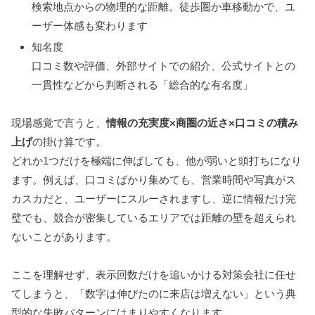
検索地点からの物理的な距離。徒歩圏か車移動かで、ユ
ーザー体感も変わります
知名度
口コミ数や評価、外部サイトでの紹介、公式サイトとの
一貫性などから判断される「総合的な有名度」
現場感覚で言うと、
情報の充実度×商圏の近さ×口コミの積み
上げ
の掛け算です。
どれか1つだけを極端に伸ばしても、他が弱いと頭打ちになり
ます。例えば、口コミばかり集めても、営業時間や写真がス
カスカだと、ユーザーにスルーされますし、逆に情報だけ完
璧でも、競合が密集しているエリアでは距離の壁を超えられ
ないことがあります。
ここを理解せず、表示回数だけを追いかける対策会社に任せ
てしまうと、「数字は伸びたのに来店は増えない」という典
型的な失敗パターンにはまりやすくなります。