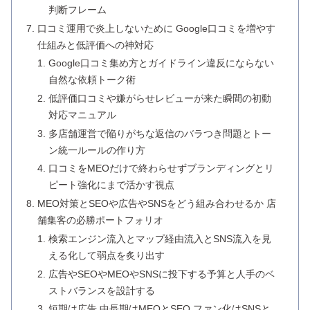
判断フレーム
口コミ運用で炎上しないために Google口コミを増やす
仕組みと低評価への神対応
Google口コミ集め方とガイドライン違反にならない
自然な依頼トーク術
低評価口コミや嫌がらせレビューが来た瞬間の初動
対応マニュアル
多店舗運営で陥りがちな返信のバラつき問題とトー
ン統一ルールの作り方
口コミをMEOだけで終わらせずブランディングとリ
ピート強化にまで活かす視点
MEO対策とSEOや広告やSNSをどう組み合わせるか 店
舗集客の必勝ポートフォリオ
検索エンジン流入とマップ経由流入とSNS流入を見
える化して弱点を炙り出す
広告やSEOやMEOやSNSに投下する予算と人手のベ
ストバランスを設計する
短期は広告 中長期はMEOとSEO ファン化はSNSと