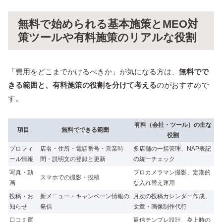
無料で始められる基本施策とMEO対
策ツールや有料施策のリアルな役割
「費用をどこまでかけるべきか」が気になる方は、
無料でで
きる範囲と、有料施策の役割を分けて考える
のがおすすめで
す。
有料（会社・ツール）の主な
項目
無料でできる範囲
役割
プロフィ
店名・住所・電話番号・営業時
多店舗の一括管理、NAP表記
ール情報
間・説明文の登録と更新
の統一チェック
写真・動
プロカメラマン撮影、定期的
スマホでの撮影・投稿
画
な入れ替え運用
投稿・お
新メニュー・キャンペーン情報の
月次の投稿カレンダー作成、
知らせ
発信
文章・画像制作代行
口コミ運
返信テンプレ設計、炎上時の