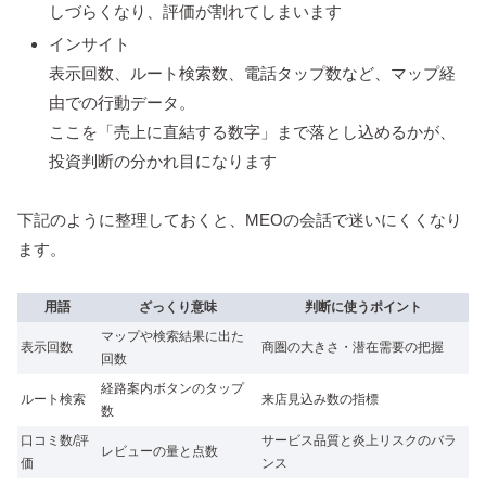
しづらくなり、評価が割れてしまいます
インサイト
表示回数、ルート検索数、電話タップ数など、マップ経
由での行動データ。
ここを「売上に直結する数字」まで落とし込めるかが、
投資判断の分かれ目になります
下記のように整理しておくと、MEOの会話で迷いにくくなり
ます。
用語
ざっくり意味
判断に使うポイント
マップや検索結果に出た
表示回数
商圏の大きさ・潜在需要の把握
回数
経路案内ボタンのタップ
ルート検索
来店見込み数の指標
数
口コミ数/評
サービス品質と炎上リスクのバラ
レビューの量と点数
価
ンス